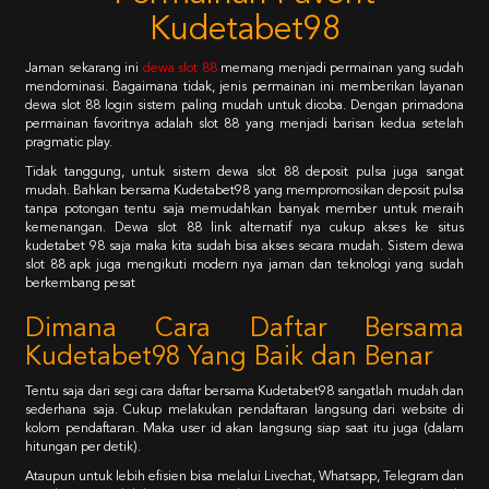
Kudetabet98
Jaman sekarang ini
dewa slot 88
memang menjadi permainan yang sudah
mendominasi. Bagaimana tidak, jenis permainan ini memberikan layanan
dewa slot 88 login sistem paling mudah untuk dicoba. Dengan primadona
permainan favoritnya adalah slot 88 yang menjadi barisan kedua setelah
pragmatic play.
Tidak tanggung, untuk sistem dewa slot 88 deposit pulsa juga sangat
mudah. Bahkan bersama Kudetabet98 yang mempromosikan deposit pulsa
tanpa potongan tentu saja memudahkan banyak member untuk meraih
kemenangan. Dewa slot 88 link alternatif nya cukup akses ke situs
kudetabet 98 saja maka kita sudah bisa akses secara mudah. Sistem dewa
slot 88 apk juga mengikuti modern nya jaman dan teknologi yang sudah
berkembang pesat
Dimana Cara Daftar Bersama
Kudetabet98 Yang Baik dan Benar
Tentu saja dari segi cara daftar bersama Kudetabet98 sangatlah mudah dan
sederhana saja. Cukup melakukan pendaftaran langsung dari website di
kolom pendaftaran. Maka user id akan langsung siap saat itu juga (dalam
hitungan per detik).
Ataupun untuk lebih efisien bisa melalui Livechat, Whatsapp, Telegram dan