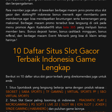
dan berpengalaman.
Para member juga akan di tawarkan berbagai macam jenis promo situs slot
gacor dan slotking99 indonesia bonus menarik agar membantu para
membernya agar bisa mendapatkan keuntungan serta kemenangan yang
maksimal. Berbagai macam promo tersebut bisa langsung di cek pada
menu promosi Agen Kudetabet98 situs
bola 365
yang meliputi bonus
member baru. Bonus deposit harian, bonus cashback mingguan, bonus
refferal, dan berbagai macam Event Menarik yang bisa di klaim setiap
harinya !
10 Daftar Situs Slot Gacor
Terbaik Indonesia Game
Lengkap
Berikut ini 10 daftar situs slot gacor terbaik yang direkomendasi juga untuk
anda :
1. Situs Sportsbook yang langsung bekerja sama dengan produk raksasa :
SBOBET | SABA SPORTS | TF GAMING | VIRTUAL SPORTS PP | SBO
VIRTUAL SPORTS
2. Situs Slot Gacor paling booming di indonesia :
PRAGMATIC PLAY |
MICROGAMING | PG SOFT | LIVE 22 | SLOT 88 | ION SLOT | JOKER |
SPADE GAMING | HABANERO |
dan puluhan game lainnya.