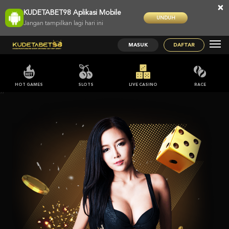
×
KUDETABET98 Aplikasi Mobile
UNDUH
Jangan tampilkan lagi hari ini
MASUK
DAFTAR
HOT GAMES
SLOTS
LIVE CASINO
RACE
;;