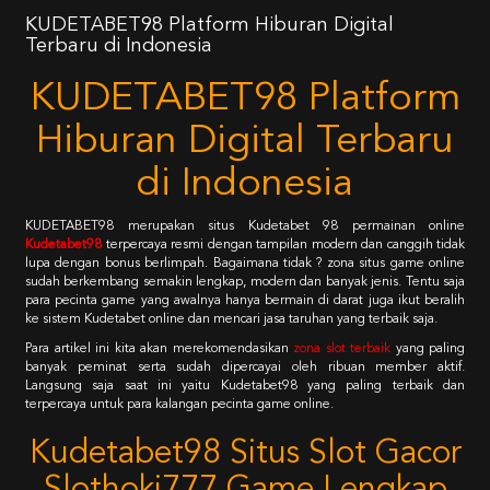
KUDETABET98 Platform Hiburan Digital
Terbaru di Indonesia
KUDETABET98 Platform
Hiburan Digital Terbaru
di Indonesia
KUDETABET98 merupakan situs Kudetabet 98 permainan online
Kudetabet98
terpercaya resmi dengan tampilan modern dan canggih tidak
lupa dengan bonus berlimpah. Bagaimana tidak ? zona situs game online
sudah berkembang semakin lengkap, modern dan banyak jenis. Tentu saja
para pecinta game yang awalnya hanya bermain di darat juga ikut beralih
ke sistem Kudetabet online dan mencari jasa taruhan yang terbaik saja.
Para artikel ini kita akan merekomendasikan
zona slot terbaik
yang paling
banyak peminat serta sudah dipercayai oleh ribuan member aktif.
Langsung saja saat ini yaitu Kudetabet98 yang paling terbaik dan
terpercaya untuk para kalangan pecinta game online.
Kudetabet98 Situs Slot Gacor
Slothoki777 Game Lengkap